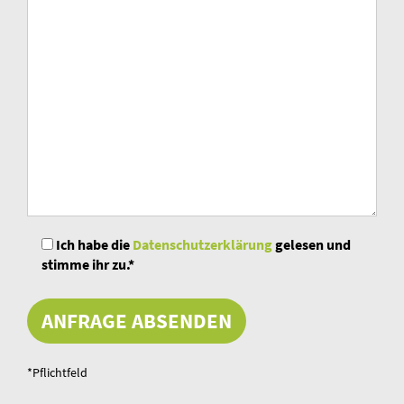
Ich habe die
Datenschutzerklärung
gelesen und
stimme ihr zu.*
Bitte
lassen
Sie
dieses
Feld
*Pflichtfeld
leer.